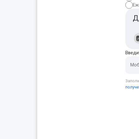
Еж
Д
Введи
Моб
Заполн
получе