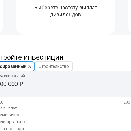
Выберете частоту выплат
дивидендов
тройте инвестиции
сированный %
Строительство
ма инвестиций
00
200
а выплат
емесячно
еквартально
з в пол года