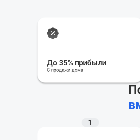
До 35% прибыли
С продажи дома
П
в
1