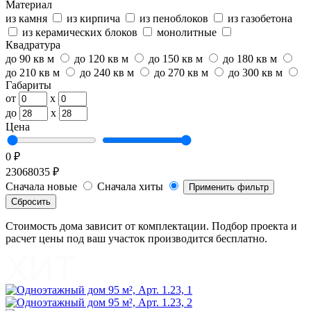
Материал
из камня
из кирпича
из пеноблоков
из газобетона
из керамических блоков
монолитные
Квадратура
до 90 кв м
до 120 кв м
до 150 кв м
до 180 кв м
до 210 кв м
до 240 кв м
до 270 кв м
до 300 кв м
Габариты
от
x
до
x
Цена
0 ₽
23068035 ₽
Сначала новые
Сначала хиты
Применить фильтр
Сбросить
Стоимость дома зависит от комплектации. Подбор проекта и
расчет цены под ваш участок производится бесплатно.