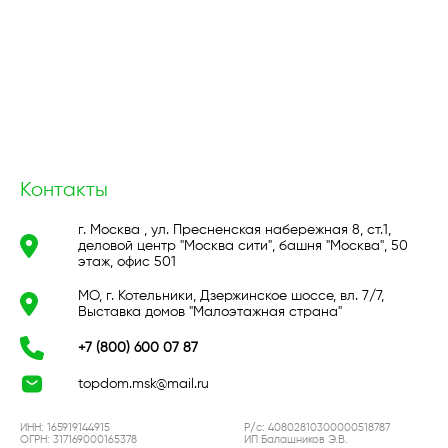
Контакты
г. Москва , ул. Пресненская набережная 8, ст.1,
деловой центр "Москва сити", башня "Москва", 50
этаж, офис 501
МО, г. Котельники, Дзержинское шоссе, вл. 7/7,
Выставка домов "Малоэтажная страна"
+7 (800) 600 07 87
topdom.msk@mail.ru
ИНН: 165919144915
Р/с: 40802810300000518787
ОГРН: 317169000165378
ИП Балашников Э.В.