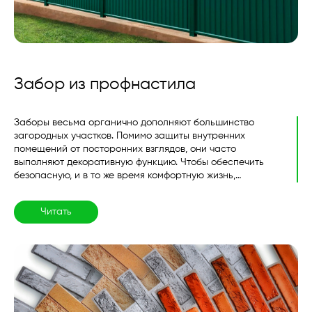
Забор из профнастила
Заборы весьма органично дополняют большинство
загородных участков. Помимо защиты внутренних
помещений от посторонних взглядов, они часто
выполняют декоративную функцию. Чтобы обеспечить
безопасную, и в то же время комфортную жизнь,
владельцы частных домов возводят заборы из
огромного множества материалов. Одним из доступных
Читать
вариантов, отвечающих большинству требований,
является строительство ограждений из
профилированного листа...