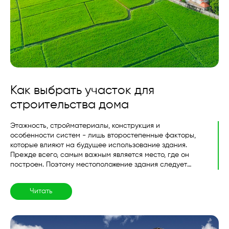
Как выбрать участок для
строительства дома
Этажность, стройматериалы, конструкция и
особенности систем - лишь второстепенные факторы,
которые влияют на будущее использование здания.
Прежде всего, самым важным является место, где он
построен. Поэтому местоположение здания следует
выбирать с учётом множества параметров, таких как
расположение к крупным городам, физико-
Читать
геологические характеристики местности, удобство
коммуникаций, особенности ближайших транспортных
путей, а также юридические и законодательные
моменты...