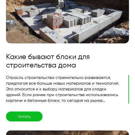
Какие бывают блоки для
строительства дома
Отрасль строительства стремительно развивается,
предлагая все больше новых материалов и технологий.
Это относится и к выбору материалов для кладки
зданий. Если ранее при строительстве использовались
кирпичи и бетонные блоки, то сегодня на рынке
представлено множество других вариантов.
Рассмотрим, какие типы блоков бывают и как правильно
Читать
подобрать такой строительный материал для будущего
дома.....