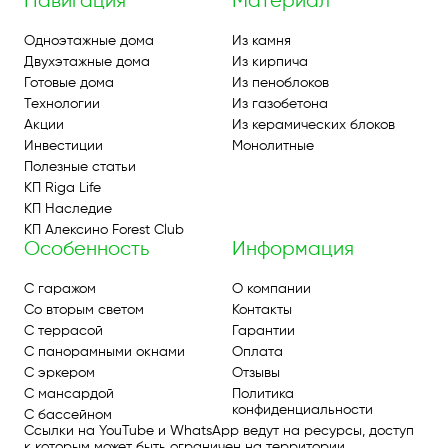
Навигация
Материал
Одноэтажные дома
Из камня
Двухэтажные дома
Из кирпича
Готовые дома
Из пеноблоков
Технологии
Из газобетона
Акции
Из керамических блоков
Инвестиции
Монолитные
Полезные статьи
КП Riga Life
КП Наследие
КП Алексино Forest Club
Особенность
Информация
С гаражом
О компании
Со вторым светом
Контакты
С террасой
Гарантии
С панорамными окнами
Оплата
С эркером
Отзывы
С мансардой
Политика
конфиденциальности
С бассейном
Ссылки на YouTube и WhatsApp ведут на ресурсы, доступ
к которым может быть ограничен на территории