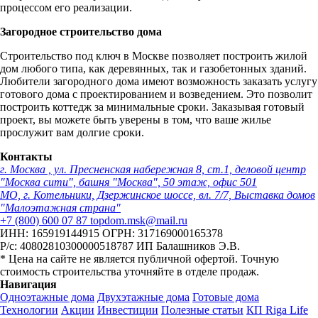
процессом его реализации.
Загородное строительство дома
Строительство под ключ в Москве позволяет построить жилой
дом любого типа, как деревянных, так и газобетонных зданий.
Любители загородного дома имеют возможность заказать услугу
готового дома с проектированием и возведением. Это позволит
построить коттедж за минимальные сроки. Заказывая готовый
проект, вы можете быть уверены в том, что ваше жилье
прослужит вам долгие сроки.
Контакты
г. Москва , ул. Пресненская набережная 8, ст.1, деловой центр
"Москва сити", башня "Москва", 50 этаж, офис 501
МО, г. Котельники, Дзержинское шоссе, вл. 7/7, Выставка домов
"Малоэтажная страна"
+7 (800) 600 07 87
topdom.msk@mail.ru
ИНН: 165919144915
ОГРН: 317169000165378
Р/с: 40802810300000518787
ИП Балашников Э.В.
* Цена на сайте не является публичной офертой. Точную
стоимость строительства уточняйте в отделе продаж.
Навигация
Одноэтажные дома
Двухэтажные дома
Готовые дома
Технологии
Акции
Инвестиции
Полезные статьи
КП Riga Life