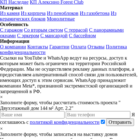
КП Наследие
КП Алексино Forest Club
Материал
Из камня
Из кирпича
Из пеноблоков
Из газобетона
Из
керамических блоков
Монолитные
Особенность
С гаражом
Со вторым светом
С террасой
С панорамными
окнами
С эркером
С мансардой
С бассейном
Информация
О компании
Контакты
Гарантии
Оплата
Отзывы
Политика
конфиденциальности
Ссылки на YouTube и WhatsApp ведут на ресурсы, доступ к
которым может быть ограничен на территории Российской
Федерации. Мы не осуществляем рекламу данных платформ, а
предоставляем альтернативный способ связи для пользователей,
имеющих доступ к этим сервисам. WhatsApp принадлежит
компании Meta*, признанной экстремистской организацией и
запрещенной в РФ.
×
Заполните форму, чтобы рассчитать стоимость проекта "
Двухэтажный дом 144 м² Арт. 2.2"
Я
соглашаюсь с
политикой конфиденциальности
Отправить
×
Заполните форму, чтобы записаться на выставку домов