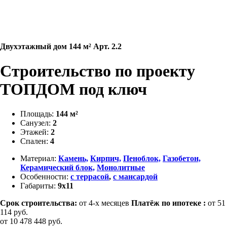
Двухэтажный дом 144 м² Арт. 2.2
Строительство по проекту
ТОПДОМ под ключ
Площадь:
144 м²
Санузел:
2
Этажей:
2
Спален:
4
Материал:
Камень,
Кирпич,
Пеноблок,
Газобетон,
Керамический блок,
Монолитные
Особенности:
с террасой
,
с мансардой
Габариты:
9х11
Срок строительства:
от 4-х месяцев
Платёж по ипотеке :
от 51
114 руб.
от
10 478 448
руб.