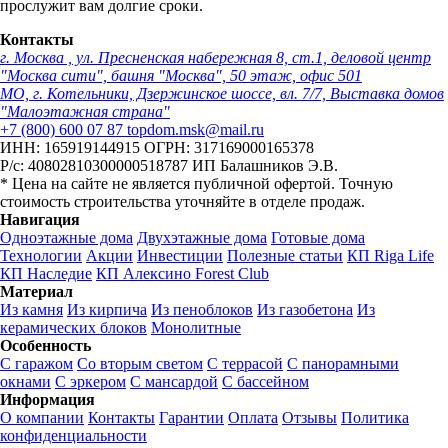
прослужит вам долгие сроки.
Контакты
г. Москва , ул. Пресненская набережная 8, ст.1, деловой центр
"Москва сити", башня "Москва", 50 этаж, офис 501
МО, г. Котельники, Дзержинское шоссе, вл. 7/7, Выставка домов
"Малоэтажная страна"
+7 (800) 600 07 87
topdom.msk@mail.ru
ИНН: 165919144915
ОГРН: 317169000165378
Р/с: 40802810300000518787
ИП Балашников Э.В.
* Цена на сайте не является публичной офертой. Точную
стоимость строительства уточняйте в отделе продаж.
Навигация
Одноэтажные дома
Двухэтажные дома
Готовые дома
Технологии
Акции
Инвестиции
Полезные статьи
КП Riga Life
КП Наследие
КП Алексино Forest Club
Материал
Из камня
Из кирпича
Из пеноблоков
Из газобетона
Из
керамических блоков
Монолитные
Особенность
С гаражом
Со вторым светом
С террасой
С панорамными
окнами
С эркером
С мансардой
С бассейном
Информация
О компании
Контакты
Гарантии
Оплата
Отзывы
Политика
конфиденциальности