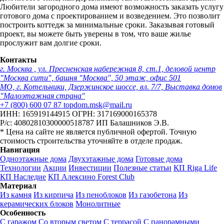
Любители загородного дома имеют возможность заказать услугу
готового дома с проектированием и возведением. Это позволит
построить коттедж за минимальные сроки. Заказывая готовый
проект, вы можете быть уверены в том, что ваше жилье
прослужит вам долгие сроки.
Контакты
г. Москва , ул. Пресненская набережная 8, ст.1, деловой центр
"Москва сити", башня "Москва", 50 этаж, офис 501
МО, г. Котельники, Дзержинское шоссе, вл. 7/7, Выставка домов
"Малоэтажная страна"
+7 (800) 600 07 87
topdom.msk@mail.ru
ИНН: 165919144915
ОГРН: 317169000165378
Р/с: 40802810300000518787
ИП Балашников Э.В.
* Цена на сайте не является публичной офертой. Точную
стоимость строительства уточняйте в отделе продаж.
Навигация
Одноэтажные дома
Двухэтажные дома
Готовые дома
Технологии
Акции
Инвестиции
Полезные статьи
КП Riga Life
КП Наследие
КП Алексино Forest Club
Материал
Из камня
Из кирпича
Из пеноблоков
Из газобетона
Из
керамических блоков
Монолитные
Особенность
С гаражом
Со вторым светом
С террасой
С панорамными