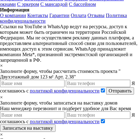
окнами
С эркером
С мансардой
С бассейном
Информация
О компании
Контакты
Гарантии
Оплата
Отзывы
Политика
конфиденциальности
Ссылки на YouTube и WhatsApp ведут на ресурсы, доступ к
которым может быть ограничен на территории Российской
Федерации. Мы не осуществляем рекламу данных платформ, а
предоставляем альтернативный способ связи для пользователей,
имеющих доступ к этим сервисам. WhatsApp принадлежит
компании Meta*, признанной экстремистской организацией и
запрещенной в РФ.
×
Заполните форму, чтобы рассчитать стоимость проекта "
Двухэтажный дом 123 м² Арт. 2.38"
Я
соглашаюсь с
политикой конфиденциальности
Отправить
×
Заполните форму, чтобы записаться на выставку домов
Наш менеджер перезвонит и подберет удобное для Вас время
Я
соглашаюсь с
политикой конфиденциальности
Записаться на выставку
×