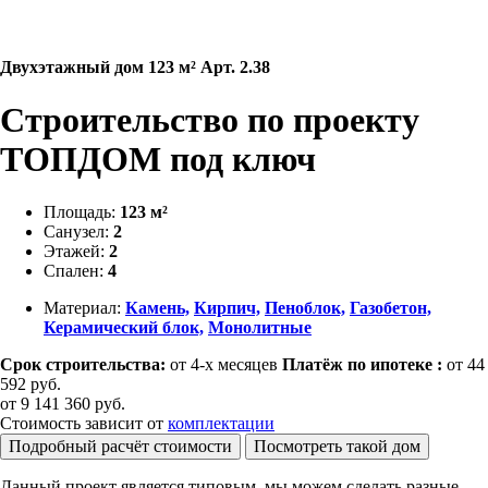
Двухэтажный дом 123 м² Арт. 2.38
Строительство по проекту
ТОПДОМ под ключ
Площадь:
123 м²
Санузел:
2
Этажей:
2
Спален:
4
Материал:
Камень,
Кирпич,
Пеноблок,
Газобетон,
Керамический блок,
Монолитные
Срок строительства:
от 4-х месяцев
Платёж по ипотеке :
от 44
592 руб.
от
9 141 360
руб.
Стоимость зависит от
комплектации
Подробный расчёт стоимости
Посмотреть такой дом
Данный проект является типовым, мы можем сделать разные