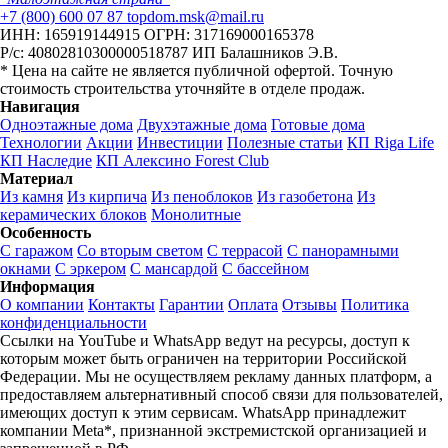
+7 (800) 600 07 87
topdom.msk@mail.ru
ИНН: 165919144915
ОГРН: 317169000165378
Р/с: 40802810300000518787
ИП Балашников Э.В.
* Цена на сайте не является публичной офертой. Точную
стоимость строительства уточняйте в отделе продаж.
Навигация
Одноэтажные дома
Двухэтажные дома
Готовые дома
Технологии
Акции
Инвестиции
Полезные статьи
КП Riga Life
КП Наследие
КП Алексино Forest Club
Материал
Из камня
Из кирпича
Из пеноблоков
Из газобетона
Из
керамических блоков
Монолитные
Особенность
С гаражом
Со вторым светом
С террасой
С панорамными
окнами
С эркером
С мансардой
С бассейном
Информация
О компании
Контакты
Гарантии
Оплата
Отзывы
Политика
конфиденциальности
Ссылки на YouTube и WhatsApp ведут на ресурсы, доступ к
которым может быть ограничен на территории Российской
Федерации. Мы не осуществляем рекламу данных платформ, а
предоставляем альтернативный способ связи для пользователей,
имеющих доступ к этим сервисам. WhatsApp принадлежит
компании Meta*, признанной экстремистской организацией и