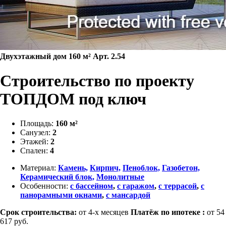
Двухэтажный дом 160 м² Арт. 2.54
Строительство по проекту
ТОПДОМ под ключ
Площадь:
160 м²
Санузел:
2
Этажей:
2
Спален:
4
Материал:
Камень,
Кирпич,
Пеноблок,
Газобетон,
Керамический блок,
Монолитные
Особенности:
с бассейном
,
с гаражом
,
с террасой
,
с
панорамными окнами
,
с мансардой
Срок строительства:
от 4-х месяцев
Платёж по ипотеке :
от 54
617 руб.