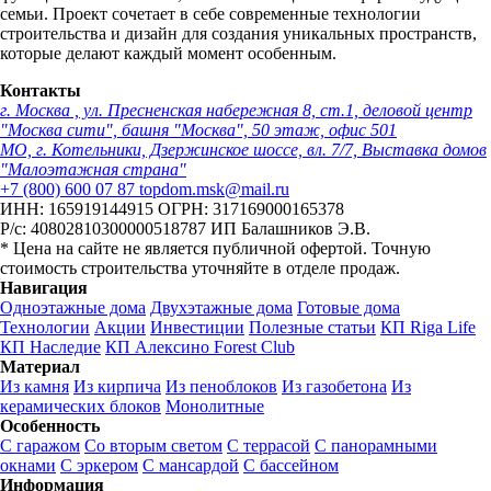
семьи. Проект сочетает в себе современные технологии
строительства и дизайн для создания уникальных пространств,
которые делают каждый момент особенным.
Контакты
г. Москва , ул. Пресненская набережная 8, ст.1, деловой центр
"Москва сити", башня "Москва", 50 этаж, офис 501
МО, г. Котельники, Дзержинское шоссе, вл. 7/7, Выставка домов
"Малоэтажная страна"
+7 (800) 600 07 87
topdom.msk@mail.ru
ИНН: 165919144915
ОГРН: 317169000165378
Р/с: 40802810300000518787
ИП Балашников Э.В.
* Цена на сайте не является публичной офертой. Точную
стоимость строительства уточняйте в отделе продаж.
Навигация
Одноэтажные дома
Двухэтажные дома
Готовые дома
Технологии
Акции
Инвестиции
Полезные статьи
КП Riga Life
КП Наследие
КП Алексино Forest Club
Материал
Из камня
Из кирпича
Из пеноблоков
Из газобетона
Из
керамических блоков
Монолитные
Особенность
С гаражом
Со вторым светом
С террасой
С панорамными
окнами
С эркером
С мансардой
С бассейном
Информация