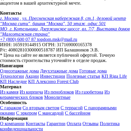
акцентом в вашей архитектурной мечте.
Контакты
г. Москва , ул. Пресненская набережная 8, ст.1, деловой центр
"Москва сити", башня "Москва", 50 этаж, офис 501
МО, г. Котельники, Дзержинское шоссе, вл. 7/7, Выставка домов
"Малоэтажная страна"
+7 (800) 600 07 87
topdom.msk@mail.ru
ИНН: 165919144915
ОГРН: 317169000165378
Р/с: 40802810300000518787
ИП Балашников Э.В.
* Цена на сайте не является публичной офертой. Точную
стоимость строительства уточняйте в отделе продаж.
Навигация
Одноэтажные дома
Двухэтажные дома
Готовые дома
Технологии
Акции
Инвестиции
Полезные статьи
КП Riga Life
КП Наследие
КП Алексино Forest Club
Материал
Из камня
Из кирпича
Из пеноблоков
Из газобетона
Из
керамических блоков
Монолитные
Особенность
С гаражом
Со вторым светом
С террасой
С панорамными
окнами
С эркером
С мансардой
С бассейном
Информация
О компании
Контакты
Гарантии
Оплата
Отзывы
Политика
конфиденциальности