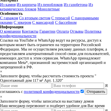
Материал
Из камня
Из кирпича
Из пеноблоков
Из газобетона
Из
керамических блоков
Монолитные
Особенность
С гаражом
Со вторым светом
С террасой
С панорамными
окнами
С эркером
С мансардой
С бассейном
Информация
О компании
Контакты
Гарантии
Оплата
Отзывы
Политика
конфиденциальности
Ссылки на YouTube и WhatsApp ведут на ресурсы, доступ к
которым может быть ограничен на территории Российской
Федерации. Мы не осуществляем рекламу данных платформ, а
предоставляем альтернативный способ связи для пользователей,
имеющих доступ к этим сервисам. WhatsApp принадлежит
компании Meta*, признанной экстремистской организацией и
запрещенной в РФ.
×
Заполните форму, чтобы рассчитать стоимость проекта "
Одноэтажный дом 117 м² Арт. 1.320"
Я
соглашаюсь с
политикой конфиденциальности
Отправить
×
Заполните форму, чтобы записаться на выставку домов
Наш менеджер перезвонит и подберет удобное для Вас время
Я