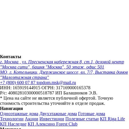
Контакты
г. Москва , ул. Пресненская набережная 8, ст.1, деловой центр
"Москва сити", башня "Москва", 50 этаж, офис 501
МО, г. Котельники, Дзержинское шоссе, вл. 7/7, Выставка домов
"Малоэтажная страна"
+7 (800) 600 07 87
topdom.msk@mail.ru
ИНН: 165919144915
ОГРН: 317169000165378
Р/с: 40802810300000518787
ИП Балашников Э.В.
* Цена на сайте не является публичной офертой. Точную
стоимость строительства уточняйте в отделе продаж.
Навигация
Одноэтажные дома
Двухэтажные дома
Готовые дома
Технологии
Акции
Инвестиции
Полезные статьи
КП Riga Life
КП Наследие
КП Алексино Forest Club