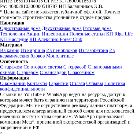
ИНН: 165919144915
ОГРН: 317169000165378
Р/с: 40802810300000518787
ИП Балашников Э.В.
* Цена на сайте не является публичной офертой. Точную
стоимость строительства уточняйте в отделе продаж.
Навигация
Одноэтажные дома
Двухэтажные дома
Готовые дома
Технологии
Акции
Инвестиции
Полезные статьи
КП Riga Life
КП Наследие
КП Алексино Forest Club
Материал
Из камня
Из кирпича
Из пеноблоков
Из газобетона
Из
керамических блоков
Монолитные
Особенность
С гаражом
Со вторым светом
С террасой
С панорамными
окнами
С эркером
С мансардой
С бассейном
Информация
О компании
Контакты
Гарантии
Оплата
Отзывы
Политика
конфиденциальности
Ссылки на YouTube и WhatsApp ведут на ресурсы, доступ к
которым может быть ограничен на территории Российской
Федерации. Мы не осуществляем рекламу данных платформ, а
предоставляем альтернативный способ связи для пользователей,
имеющих доступ к этим сервисам. WhatsApp принадлежит
компании Meta*, признанной экстремистской организацией и
запрещенной в РФ.
×