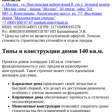
г. Москва , ул. Пресненская набережная 8, ст.1, деловой центр
"Москва сити", башня "Москва", 50 этаж, офис 501
МО, г. Котельники, Дзержинское шоссе, вл. 7/7, Выставка
домов "Малоэтажная страна"
+7 (800) 600 07 87
topdom.msk@mail.ru
ИНН: 165919144915
ОГРН: 317169000165378
Р/с: 40802810300000518787
ИП Балашников Э.В.
* Цена на сайте не является публичной офертой. Точную
стоимость строительства уточняйте в отделе продаж.
Типы и конструкции домов 140 кв.м.
Проекты домов площадью 140 кв.м. сочетают
функциональность и уют, предлагая разнообразие
конструкций. Такое строение может стать идеальным
жилищем для семьи.
Каркасные дома
привлекают своей легкостью и
быстрой сборкой, что делает их доступным решением,
особенно с учетом экономии на фундаменте.
Кирпичные дома
обеспечивают прочность и отличную
теплоизбережение.
Монолитные конструкции
позволяют сократить сроки
строительства без ограничений в планировке.