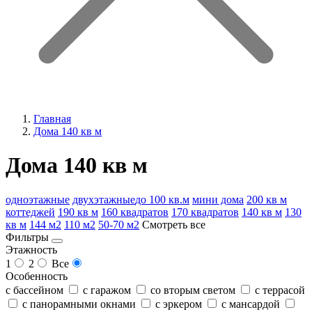
Главная
Дома 140 кв м
Дома 140 кв м
одноэтажные
двухэтажные
до 100 кв.м
мини дома
200 кв м
коттеджей
190 кв м
160 квадратов
170 квадратов
140 кв м
130
кв м
144 м2
110 м2
50-70 м2
Смотреть все
Фильтры
Этажность
1
2
Все
Особенность
с бассейном
с гаражом
со вторым светом
с террасой
с панорамными окнами
с эркером
с мансардой