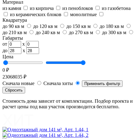
Материал
из камня
из кирпича
из пеноблоков
из газобетона
из керамических блоков
монолитные
Квадратура
до 90 кв м
до 120 кв м
до 150 кв м
до 180 кв м
до 210 кв м
до 240 кв м
до 270 кв м
до 300 кв м
Габариты
от
x
до
x
Цена
0 ₽
23068035 ₽
Сначала новые
Сначала хиты
Применить фильтр
Сбросить
Стоимость дома зависит от комплектации. Подбор проекта и
расчет цены под ваш участок производится бесплатно.