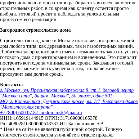
профессионально и оперативно разбираются во всех элементах
строительных работ, в то время как клиенту остается просто
выбрать готовый проект и наблюдать за увлекательным
процессом его реализации.
Загородное строительство дома
Строительство под ключ в Москве позволяет построить жилой
дом любого типа, как деревянных, так и газобетонных зданий.
Любители загородного дома имеют возможность заказать услугу
готового дома с проектированием и возведением. Это позволит
построить коттедж за минимальные сроки. Заказывая готовый
проект, вы можете быть уверены в том, что ваше жилье
прослужит вам долгие сроки.
Контакты
г. Москва , ул. Пресненская набережная 8, ст.1, деловой центр
"Москва сити", башня "Москва", 50 этаж, офис 501
МО, г. Котельники, Дзержинское шоссе, вл. 7/7, Выставка домов
"Малоэтажная страна"
+7 (800) 600 07 87
topdom.msk@mail.ru
ИНН: 165919144915
ОГРН: 317169000165378
Р/с: 40802810300000518787
ИП Балашников Э.В.
* Цена на сайте не является публичной офертой. Точную
стоимость строительства уточняйте в отделе продаж.