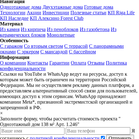
Навигация
Одноэтажные дома
Двухэтажные дома
Готовые дома
Технологии
Акции
Инвестиции
Полезные статьи
КП Riga Life
КП Наследие
КП Алексино Forest Club
Материал
Из камня
Из кирпича
Из пеноблоков
Из газобетона
Из
керамических блоков
Монолитные
Особенность
С гаражом
Со вторым светом
С террасой
С панорамными
окнами
С эркером
С мансардой
С бассейном
Информация
О компании
Контакты
Гарантии
Оплата
Отзывы
Политика
конфиденциальности
Ссылки на YouTube и WhatsApp ведут на ресурсы, доступ к
которым может быть ограничен на территории Российской
Федерации. Мы не осуществляем рекламу данных платформ, а
предоставляем альтернативный способ связи для пользователей,
имеющих доступ к этим сервисам. WhatsApp принадлежит
компании Meta*, признанной экстремистской организацией и
запрещенной в РФ.
×
Заполните форму, чтобы рассчитать стоимость проекта "
Одноэтажный дом 138 м² Арт. 1.246"
Я
соглашаюсь с
политикой конфиденциальности
Отправить